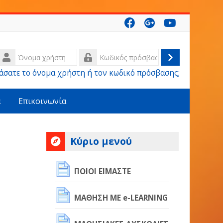
μα
στη
Σύνδεση
ικός
άσατε το όνομα χρήστη ή τον κωδικό πρόσβασης;
σβασης
α
Επικοινωνία
Παράλειψη
Κύριο μενού
Κύριο
μενού
ΠΟΙΟΙ ΕΙΜΑΣΤΕ
ΜΑΘΗΣΗ ΜΕ e-LEARNING