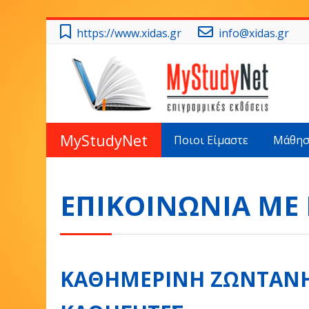
Μετάβαση
https://www.xidas.gr
info@xidas.gr
στο
κεντρικό
περιεχόμενο
MyStudyNet
Ποιοι Είμαστε
Μάθηση
ΕΠΙΚΟΙΝΩΝΙΑ ΜΕ
ΚΑΘΗΜΕΡΙΝΗ ΖΩΝΤΑΝΗ 